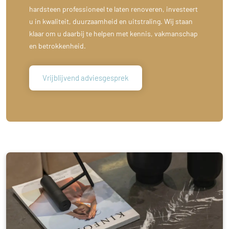
hardsteen professioneel te laten renoveren, investeert
u in kwaliteit, duurzaamheid en uitstraling. Wij staan
klaar om u daarbij te helpen met kennis, vakmanschap
en betrokkenheid.
Vrijblijvend adviesgesprek