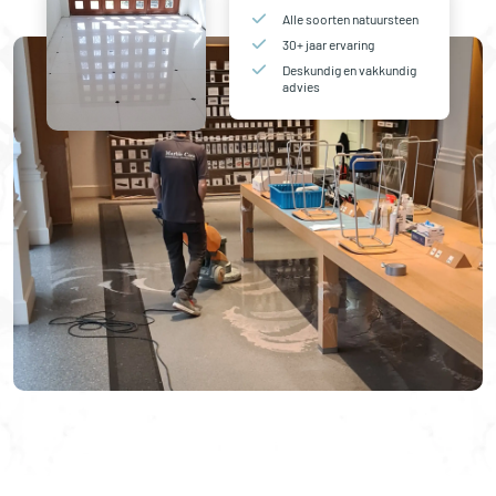
Alle soorten natuursteen
30+ jaar ervaring
Deskundig en vakkundig
advies