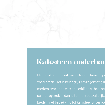
Kalksteen onderhou
Met goed onderhoud van kalksteen kunnen pr
voorkomen. Het is belangrijk om regelmatig i
merken, want hoe eerder u erbij bent, hoe b
schade optreden, dan is herstel noodzakelijk.
bieden met betrekking tot kalksteenonderhou