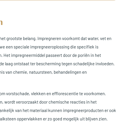
n
et grootste belang. Impregneren voorkomt dat water, vet en
 we een speciale impregneeroplossing die specifiek is
. Het impregneermiddel passeert door de poriën in het
de laag ontstaat ter bescherming tegen schadelijke invloeden.
nnis van chemie, natuursteen, behandelingen en
 om vorstschade, vlekken en efflorescentie te voorkomen.
en, wordt veroorzaakt door chemische reacties in het
fhankelijk van het materiaal kunnen impregneerproducten er ook
lksteen oppervlakken er zo goed mogelijk uit blijven zien.