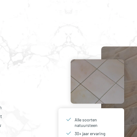
n
et
Alle soorten
w
natuursteen
30+ jaar ervaring