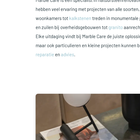
Marble Care is een specialist in natuursteenrenova
hebben veel ervaring met projecten van alle soorten
woonkamers tot
kalkstenen
treden in monumentale
en zuilen bij overheidsgebouwen tot
granito
aanrecht
Elke uitdaging vindt bij Marble Care de juiste oplossi
maar ook particulieren en kleine projecten kunnen b
reparatie
en
advies
.