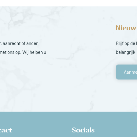
Nieuw
, aanrecht of ander
Blijf op d
et ons op. Wij helpen u
belangrijk
Aanme
tact
Socials