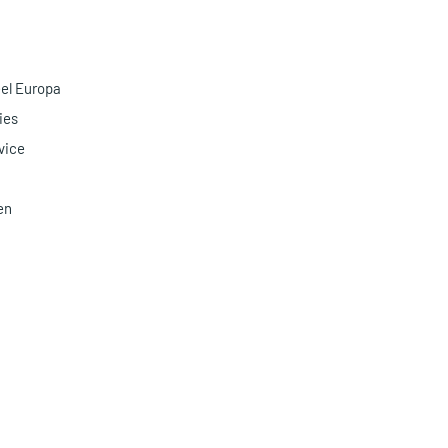
eel Europa
ies
vice
en