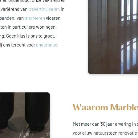
tie en onderhoud. Onze vakmensen
, variërend van
travertinvloeren
in
 panden; van
marmeren
vloeren
en in particuliere woningen.
ng. Geen klus is ons te groot,
ij ons terecht voor
onderhoud
,
Waarom Marble
Met meer dan 30 jaar ervaring in
voor al uw natuursteen renovati