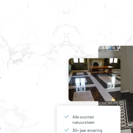
.
Alle soorten
natuursteen
e
30+ jaar ervaring