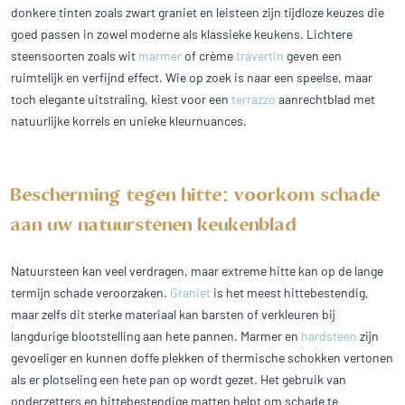
donkere tinten zoals zwart graniet en leisteen zijn tijdloze keuzes die
goed passen in zowel moderne als klassieke keukens. Lichtere
steensoorten zoals wit
marmer
of crème
travertin
geven een
ruimtelijk en verfijnd effect. Wie op zoek is naar een speelse, maar
toch elegante uitstraling, kiest voor een
terrazzo
aanrechtblad met
natuurlijke korrels en unieke kleurnuances.
Bescherming tegen hitte: voorkom schade
aan uw natuurstenen keukenblad
Natuursteen kan veel verdragen, maar extreme hitte kan op de lange
termijn schade veroorzaken.
Graniet
is het meest hittebestendig,
maar zelfs dit sterke materiaal kan barsten of verkleuren bij
langdurige blootstelling aan hete pannen. Marmer en
hardsteen
zijn
gevoeliger en kunnen doffe plekken of thermische schokken vertonen
als er plotseling een hete pan op wordt gezet. Het gebruik van
onderzetters en hittebestendige matten helpt om schade te