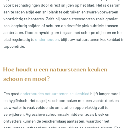
voor beschadigingen door direct snijden op het blad. Het is daarom
aan te raden altijd een snijplank te gebruiken en zware voorwerpen
voorzichtig te hanteren. Zelfs bij harde steensoorten zoals graniet
kan langdurig snijden of schuren op dezelfde plek subtiele krassen
achterlaten. Door zorgvuldig om te gaan met scherpe objecten en het
blad regelmatig te
onderhouden
, blijft uw natuurstenen keukenblad in
topconditie.
Hoe houdt u een natuurstenen keuken
schoon en mooi?
Een goed
onderhouden natuurstenen keukenblad
blijft langer mooi
en hygiënisch. Het dagelijks schoonmaken met een zachte doek en
lauw water is vaak voldoende om stof en oppervlakkig vuil te
verwijderen. Agressieve schoonmaakmiddelen zoals bleek en
ontvetters kunnen de beschermlaag aantasten, waardoor het
natuursteen vatbaarder wordt voor vlekken en beschadigingen. Een