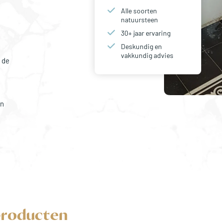
Alle soorten
natuursteen
30+ jaar ervaring
Deskundig en
vakkundig advies
 de
en
producten