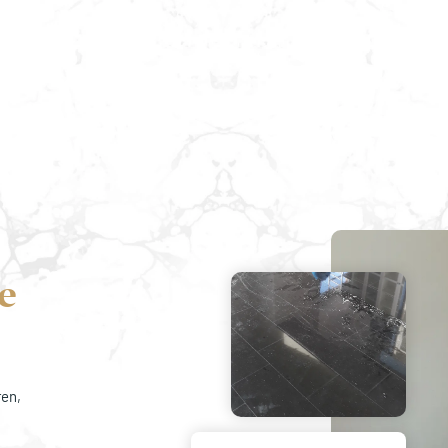
e
ren,